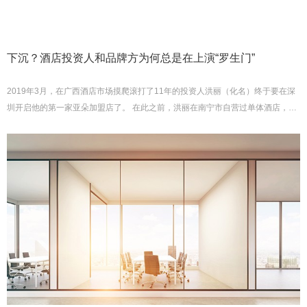
下沉？酒店投资人和品牌方为何总是在上演“罗生门”
2019年3月，在广西酒店市场摸爬滚打了11年的投资人洪丽（化名）终于要在深
圳开启他的第一家亚朵加盟店了。 在此之前，洪丽在南宁市自营过单体酒店，也
加盟过连锁品牌、还曾下沉到玉林市博白县城做酒店。在洪丽眼...