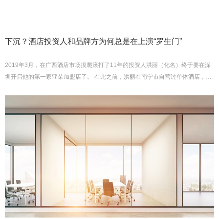
下沉？酒店投资人和品牌方为何总是在上演“罗生门”
2019年3月，在广西酒店市场摸爬滚打了11年的投资人洪丽（化名）终于要在深
圳开启他的第一家亚朵加盟店了。 在此之前，洪丽在南宁市自营过单体酒店，也
加盟过连锁品牌、还曾下沉到玉林市博白县城做酒店。在洪丽眼...