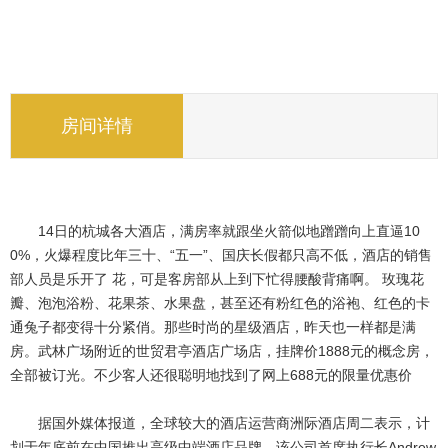
房间详情
14日的杭城各大酒店，满房率就跟坐火箭似地蹭蹭向上直逼10
0%，火爆程度比年三十、“五一”、国庆长假都只高不低，酒店的销售
部人员是乐开了 花，可是客房部从上到下忙得腰酸背痛啊。 玫瑰花
瓣、泡泡浴粉、花果茶、水果盘，甚至还有粉红色的浴袍、红色的卡
通兔子都变得十分紧俏。那些时尚的星级酒店，昨天也一样都是满
房。武林广场附近的世贸君亭酒店广场店，挂牌价1888元的概念房， 
全部被订光。不少客人还很聪明地找到了网上688元的限量优惠价
据国外媒体报道，全球较大的酒店运营商洲际酒店周二表示，计
划于年底前在中国推出高级中端酒店品牌。该公司首席执行长Andrew 