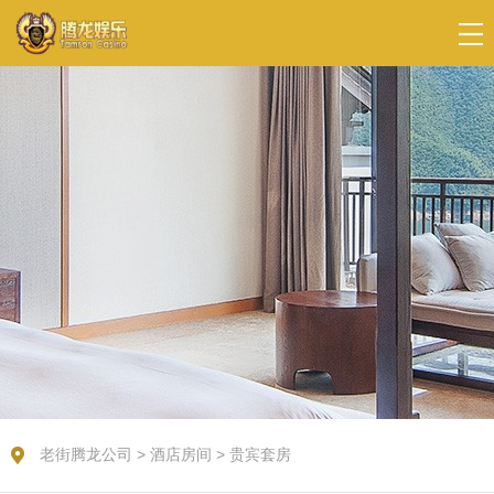
老街腾龙公司
>
酒店房间
>
贵宾套房